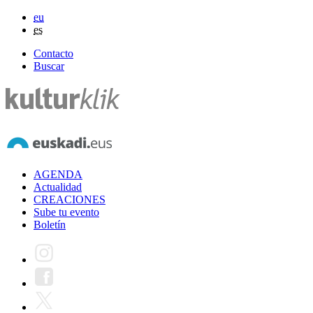
eu
es
Contacto
Buscar
AGENDA
Actualidad
CREACIONES
Sube tu evento
Boletín