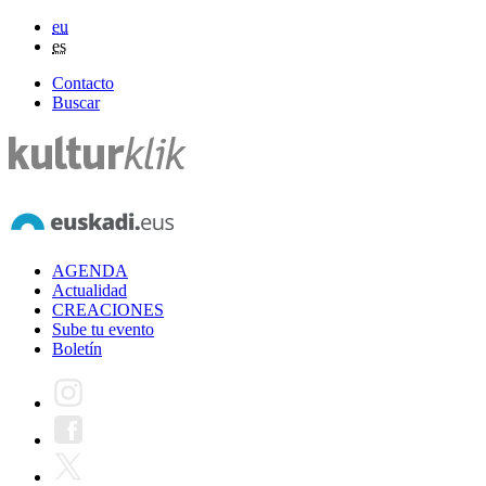
eu
es
Contacto
Buscar
AGENDA
Actualidad
CREACIONES
Sube tu evento
Boletín