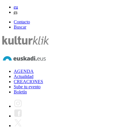
eu
es
Contacto
Buscar
AGENDA
Actualidad
CREACIONES
Sube tu evento
Boletín