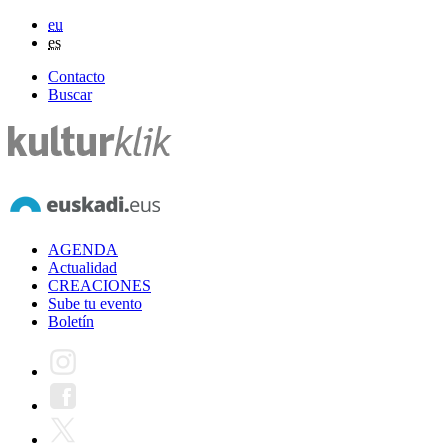
eu
es
Contacto
Buscar
AGENDA
Actualidad
CREACIONES
Sube tu evento
Boletín