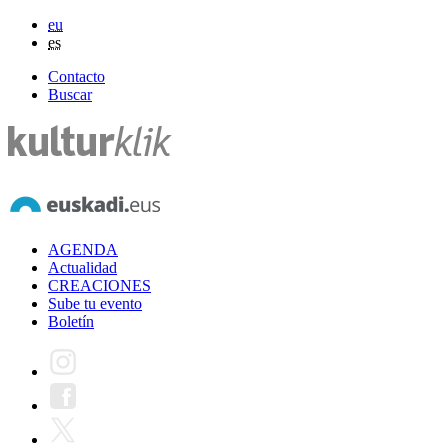
eu
es
Contacto
Buscar
AGENDA
Actualidad
CREACIONES
Sube tu evento
Boletín