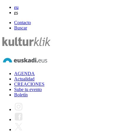
eu
es
Contacto
Buscar
AGENDA
Actualidad
CREACIONES
Sube tu evento
Boletín