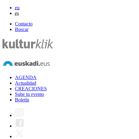
eu
es
Contacto
Buscar
AGENDA
Actualidad
CREACIONES
Sube tu evento
Boletín