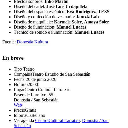
Efectos sonoros:
Inko Martín
Diseño del cartel:
José Luis Urdapilleta
Diseño del espacio escénico:
Eva Rodriguez
,
TESS
Diseño y confección de vestuario:
Jantziz Lab
Diseño de maquillaje:
Karmele Soler
,
Amaya Soler
Diseño de iluminación:
Manuel Luaces
Técnico de sonido e iluminación:
Manuel Luaces
Fuente:
Donostia Kultura
En breve
Tipo
Teatro
Compañía
Teatro Estudio de San Sebastián
Fecha
26 de junio 2026
Horario
20:00
Lugar
Centro Cultural Larratxo
Paseo de Larratxo, 55
Donostia / San Sebastián
Web
Precio
Gratis
Idioma
Castellano
Ver agenda
Centro Cultural Larratxo
,
Donostia / San
Sebastián