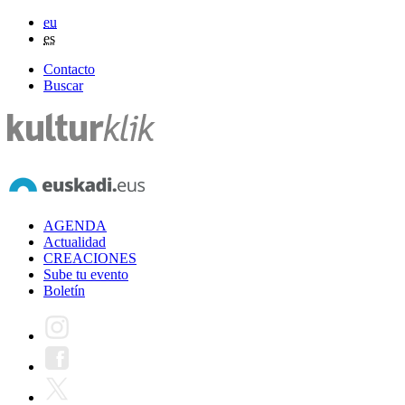
eu
es
Contacto
Buscar
AGENDA
Actualidad
CREACIONES
Sube tu evento
Boletín