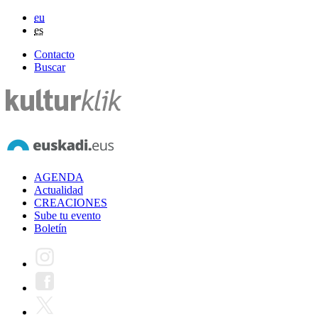
eu
es
Contacto
Buscar
AGENDA
Actualidad
CREACIONES
Sube tu evento
Boletín