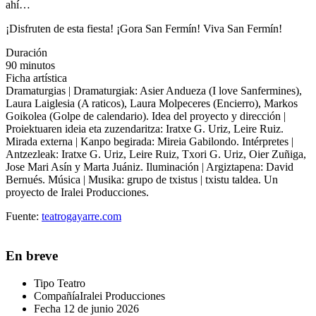
ahí…
¡Disfruten de esta fiesta! ¡Gora San Fermín! Viva San Fermín!
Duración
90 minutos
Ficha artística
Dramaturgias | Dramaturgiak: Asier Andueza (I love Sanfermines),
Laura Laiglesia (A raticos), Laura Molpeceres (Encierro), Markos
Goikolea (Golpe de calendario). Idea del proyecto y dirección |
Proiektuaren ideia eta zuzendaritza: Iratxe G. Uriz, Leire Ruiz.
Mirada externa | Kanpo begirada: Mireia Gabilondo. Intérpretes |
Antzezleak: Iratxe G. Uriz, Leire Ruiz, Txori G. Uriz, Oier Zuñiga,
Jose Mari Asín y Marta Juániz. Iluminación | Argiztapena: David
Bernués. Música | Musika: grupo de txistus | txistu taldea. Un
proyecto de Iralei Producciones.
Fuente:
teatrogayarre.com
En breve
Tipo
Teatro
Compañía
Iralei Producciones
Fecha
12 de junio 2026