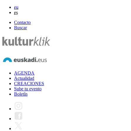
eu
es
Contacto
Buscar
AGENDA
Actualidad
CREACIONES
Sube tu evento
Boletín