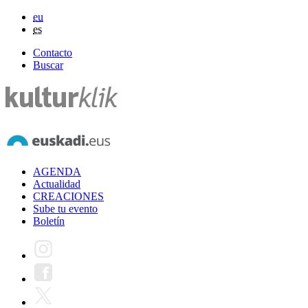
eu
es
Contacto
Buscar
AGENDA
Actualidad
CREACIONES
Sube tu evento
Boletín