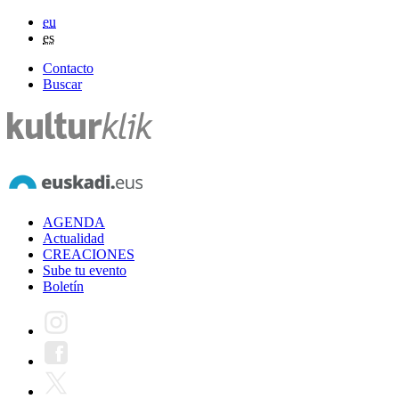
eu
es
Contacto
Buscar
AGENDA
Actualidad
CREACIONES
Sube tu evento
Boletín