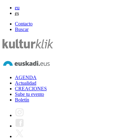
eu
es
Contacto
Buscar
AGENDA
Actualidad
CREACIONES
Sube tu evento
Boletín