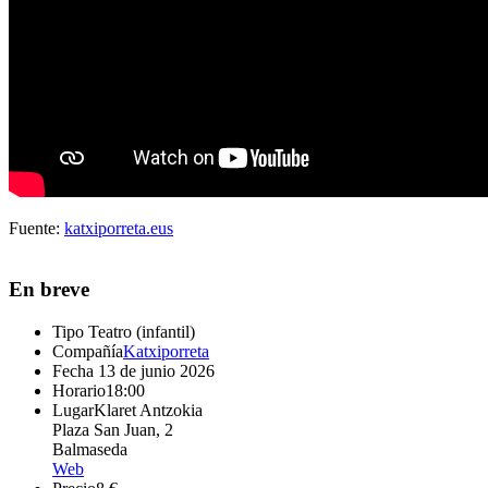
Fuente:
katxiporreta.eus
En breve
Tipo
Teatro (infantil)
Compañía
Katxiporreta
Fecha
13 de junio 2026
Horario
18:00
Lugar
Klaret Antzokia
Plaza San Juan, 2
Balmaseda
Web