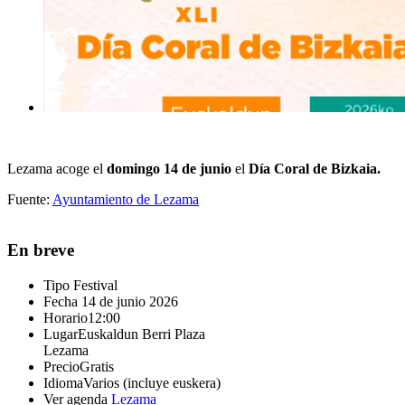
Lezama acoge el
domingo 14 de junio
el
Día Coral de Bizkaia.
Fuente:
Ayuntamiento de Lezama
En breve
Tipo
Festival
Fecha
14 de junio 2026
Horario
12:00
Lugar
Euskaldun Berri Plaza
Lezama
Precio
Gratis
Idioma
Varios (incluye euskera)
Ver agenda
Lezama