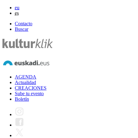
eu
es
Contacto
Buscar
AGENDA
Actualidad
CREACIONES
Sube tu evento
Boletín