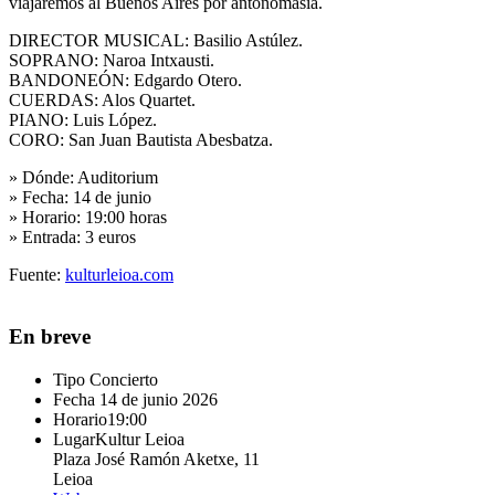
viajaremos al Buenos Aires por antonomasia.
DIRECTOR MUSICAL: Basilio Astúlez.
SOPRANO: Naroa Intxausti.
BANDONEÓN: Edgardo Otero.
CUERDAS: Alos Quartet.
PIANO: Luis López.
CORO: San Juan Bautista Abesbatza.
» Dónde:
Auditorium
» Fecha:
14 de junio
» Horario:
19:00 horas
» Entrada:
3 euros
Fuente:
kulturleioa.com
En breve
Tipo
Concierto
Fecha
14 de junio 2026
Horario
19:00
Lugar
Kultur Leioa
Plaza José Ramón Aketxe, 11
Leioa