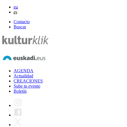
eu
es
Contacto
Buscar
AGENDA
Actualidad
CREACIONES
Sube tu evento
Boletín