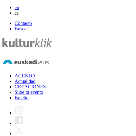
eu
es
Contacto
Buscar
AGENDA
Actualidad
CREACIONES
Sube tu evento
Boletín