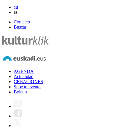
eu
es
Contacto
Buscar
AGENDA
Actualidad
CREACIONES
Sube tu evento
Boletín