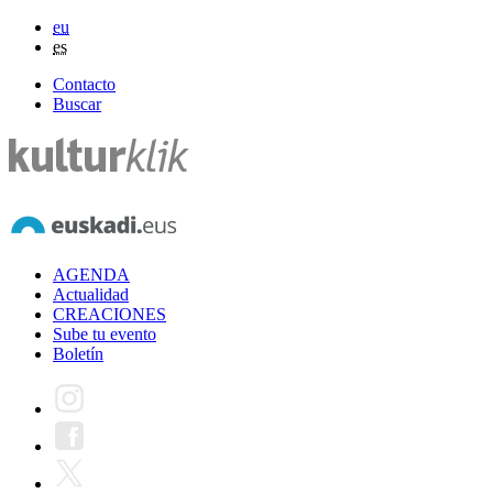
eu
es
Contacto
Buscar
AGENDA
Actualidad
CREACIONES
Sube tu evento
Boletín