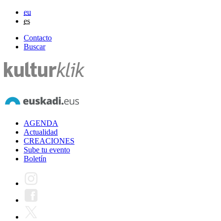
eu
es
Contacto
Buscar
AGENDA
Actualidad
CREACIONES
Sube tu evento
Boletín