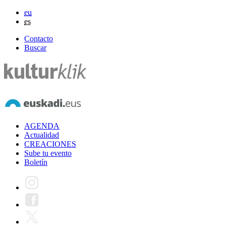
eu
es
Contacto
Buscar
AGENDA
Actualidad
CREACIONES
Sube tu evento
Boletín