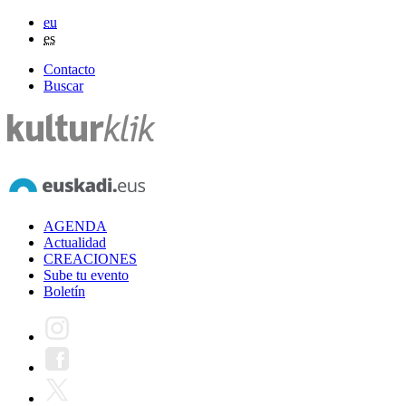
eu
es
Contacto
Buscar
AGENDA
Actualidad
CREACIONES
Sube tu evento
Boletín