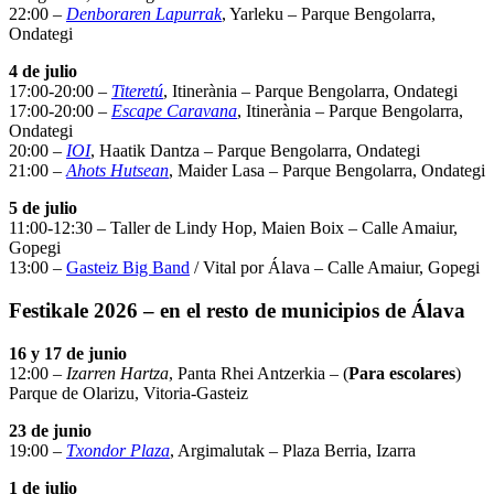
22:00 –
Denboraren Lapurrak
, Yarleku – Parque Bengolarra,
Ondategi
4 de julio
17:00-20:00 –
Titeretú
, Itinerània – Parque Bengolarra, Ondategi
17:00-20:00 –
Escape Caravana
, Itinerània – Parque Bengolarra,
Ondategi
20:00 –
IOI
, Haatik Dantza – Parque Bengolarra, Ondategi
21:00 –
Ahots Hutsean
, Maider Lasa – Parque Bengolarra, Ondategi
5 de julio
11:00-12:30 – Taller de Lindy Hop, Maien Boix – Calle Amaiur,
Gopegi
13:00 –
Gasteiz Big Band
/ Vital por Álava – Calle Amaiur, Gopegi
Festikale 2026 – en el resto de municipios de Álava
16 y 17 de junio
12:00 –
Izarren Hartza
, Panta Rhei Antzerkia – (
Para escolares
)
Parque de Olarizu, Vitoria-Gasteiz
23 de junio
19:00 –
Txondor Plaza
, Argimalutak – Plaza Berria, Izarra
1 de julio