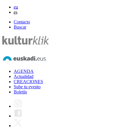
eu
es
Contacto
Buscar
AGENDA
Actualidad
CREACIONES
Sube tu evento
Boletín