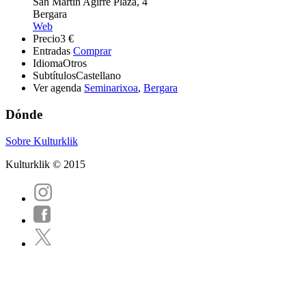
San Martin Agirre Plaza, 4
Bergara
Web
Precio
3 €
Entradas
Comprar
Idioma
Otros
Subtítulos
Castellano
Ver agenda
Seminarixoa
,
Bergara
Dónde
Sobre Kulturklik
Kulturklik © 2015