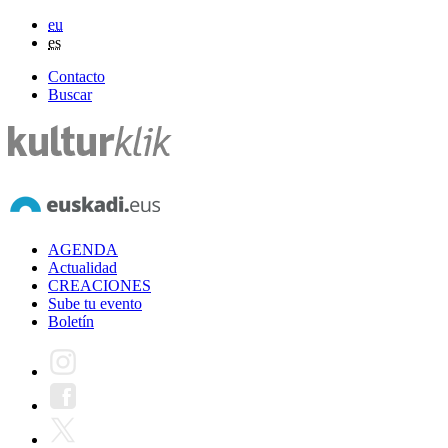
eu
es
Contacto
Buscar
AGENDA
Actualidad
CREACIONES
Sube tu evento
Boletín