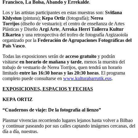
Francisco, La Bolsa, Abando y Errekalde
.
Los y las artistas participantes en estas muestras son:
Svitlana
Khlystun
(pintura);
Kepa Ortiz
(fotografía);
Nerea
Torrijos
(diseño de vestuario); el centro de enseñanza de Artes
Plásticas y Diseño
Argi Arte
,
Arroka Herri Tailerra Kultur
Elkartea
y una retrospectiva del trofeo de fotografía Argizaoiola
organizado por la
Federación de Agrupaciones Fotográficas del
País Vasco
.
Todas las exposiciones serán de
acceso gratuito
y podrán
visitarse
en horario de mañana y tarde
, menos la muestra del
trabajo de vestuario de Nerea Torrijos, quen tendrá un horario
limitado
entre las 16:30 horas y las 20:30 horas
. El programa
completo puede consultarse en
www.kulturabarrutik.eus
.
EXPOSICIONES, ESPACIOS Y FECHAS
KEPA ORTIZ
“Cuadernos de viaje: De la fotografía al lienzo”
Plasmar vivencias recorriendo lugares lejanos hasta volver a Bilbao
y continuar paseando por sus calles captando imágenes cercanas, del
día a día, nuestras.