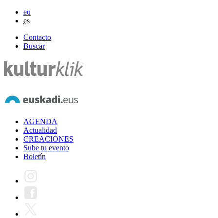
eu
es
Contacto
Buscar
AGENDA
Actualidad
CREACIONES
Sube tu evento
Boletín