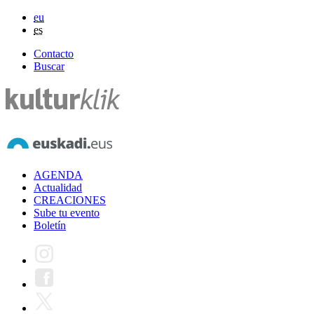
eu
es
Contacto
Buscar
AGENDA
Actualidad
CREACIONES
Sube tu evento
Boletín