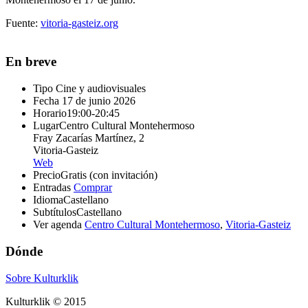
Fuente:
vitoria-gasteiz.org
En breve
Tipo
Cine y audiovisuales
Fecha
17 de junio 2026
Horario
19:00-20:45
Lugar
Centro Cultural Montehermoso
Fray Zacarías Martínez, 2
Vitoria-Gasteiz
Web
Precio
Gratis (con invitación)
Entradas
Comprar
Idioma
Castellano
Subtítulos
Castellano
Ver agenda
Centro Cultural Montehermoso
,
Vitoria-Gasteiz
Dónde
Sobre Kulturklik
Kulturklik © 2015