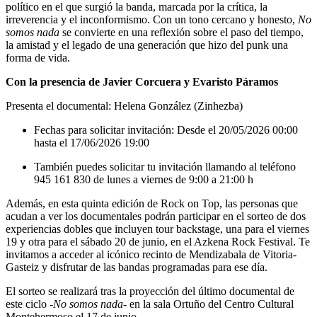
político en el que surgió la banda, marcada por la crítica, la
irreverencia y el inconformismo. Con un tono cercano y honesto,
No
somos nada
se convierte en una reflexión sobre el paso del tiempo,
la amistad y el legado de una generación que hizo del punk una
forma de vida.
Con la presencia de Javier Corcuera y Evaristo Páramos
Presenta el documental: Helena González (Zinhezba)
Fechas para solicitar invitación: Desde el 20/05/2026 00:00
hasta el 17/06/2026 19:00
También puedes solicitar tu invitación llamando al teléfono
945 161 830 de lunes a viernes de 9:00 a 21:00 h
Además, en esta quinta edición de Rock on Top, las personas que
acudan a ver los documentales podrán participar en el sorteo de dos
experiencias dobles que incluyen tour backstage, una para el viernes
19 y otra para el sábado 20 de junio, en el Azkena Rock Festival. Te
invitamos a acceder al icónico recinto de Mendizabala de Vitoria-
Gasteiz y disfrutar de las bandas programadas para ese día.
El sorteo se realizará tras la proyección del último documental de
este ciclo -
No somos nada
- en la sala Ortuño del Centro Cultural
Montehermoso el 17 de junio.