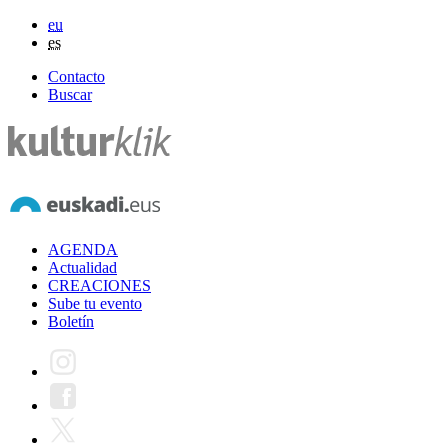
eu
es
Contacto
Buscar
AGENDA
Actualidad
CREACIONES
Sube tu evento
Boletín