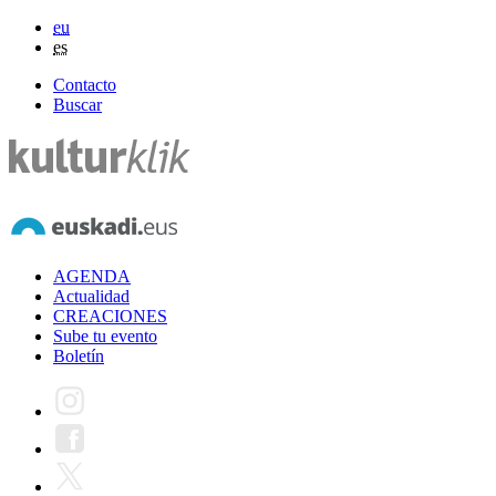
eu
es
Contacto
Buscar
AGENDA
Actualidad
CREACIONES
Sube tu evento
Boletín