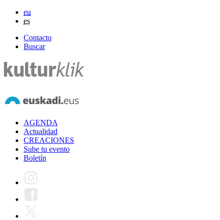
eu
es
Contacto
Buscar
AGENDA
Actualidad
CREACIONES
Sube tu evento
Boletín