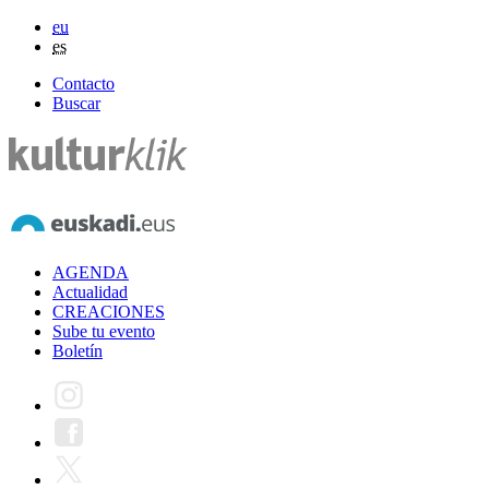
eu
es
Contacto
Buscar
AGENDA
Actualidad
CREACIONES
Sube tu evento
Boletín