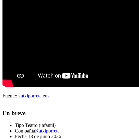
Fuente:
katxiporreta.eus
En breve
Tipo
Teatro (infantil)
Compañía
Katxiporreta
Fecha
18 de junio 2026