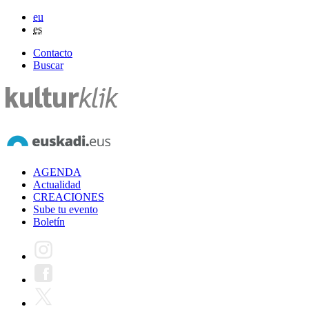
eu
es
Contacto
Buscar
AGENDA
Actualidad
CREACIONES
Sube tu evento
Boletín