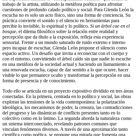
trabajo de la artista, utilizando la metáfora poética para afrontar
cuestiones de profundo calado político y social. Para
Glenda León
la
escucha no es solo un acto físico, sino una forma de conciencia. Su
práctica convierte el sonido y el silencio en herramientas para
percibir lo invisible, lo espiritual y lo político.
Si un árbol cae en el
bosque
, el dilema filosófico sobre la relación entre realidad y
percepción que da título a la exposición, refleja esta experiencia
sensorial. Frente a un mundo saturado de ruido externo e interno
pero incapaz de escuchar,
Glenda León
propone el silencio como
espacio activo. Un desafío que invita a reconectar con el cuerpo y
con el entorno, convirtiendo el árbol caído sin que nadie lo escuche
en una metáfora de la sociedad actual y haciendo un llamamiento a
una renovada escucha, capaz de dar sentido a lo que ocurre, hacer
visible lo que permanece oculto y transformar la percepción en una
forma de presencia y de conocimiento.
Todo ello se articula en un proyecto expositivo dividido en tres áreas
conectadas. En la primera, centrada en lo político y social, las obras
exploran las tensiones de la vida contemporánea: la polarización
ideológica, los mecanismos de poder, la censura, las contradicciones
del progreso y las dinámicas de conflicto presentes tanto en lo
colectivo como en lo íntimo. La segunda aborda la naturaleza como
un sistema interconectado, revelando patrones comunes que
vinculan fenómenos diversos. A través de una aproximación tanto
científica como poética, se propone una mirada que fomenta una