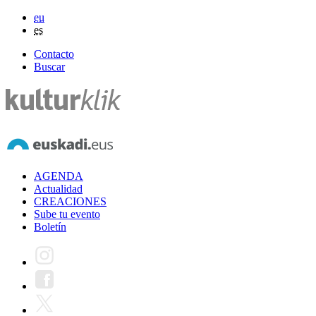
eu
es
Contacto
Buscar
AGENDA
Actualidad
CREACIONES
Sube tu evento
Boletín