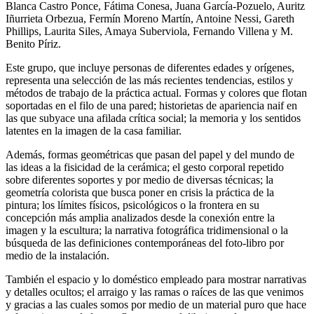
Blanca Castro Ponce, Fátima Conesa, Juana García-Pozuelo, Auritz
Iñurrieta Orbezua, Fermín Moreno Martín, Antoine Nessi, Gareth
Phillips, Laurita Siles, Amaya Suberviola, Fernando Villena y M.
Benito Píriz.
Este grupo, que incluye personas de diferentes edades y orígenes,
representa una selección de las más recientes tendencias, estilos y
métodos de trabajo de la práctica actual. Formas y colores que flotan
soportadas en el filo de una pared; historietas de apariencia naif en
las que subyace una afilada crítica social; la memoria y los sentidos
latentes en la imagen de la casa familiar.
Además, formas geométricas que pasan del papel y del mundo de
las ideas a la fisicidad de la cerámica; el gesto corporal repetido
sobre diferentes soportes y por medio de diversas técnicas; la
geometría colorista que busca poner en crisis la práctica de la
pintura; los límites físicos, psicológicos o la frontera en su
concepción más amplia analizados desde la conexión entre la
imagen y la escultura; la narrativa fotográfica tridimensional o la
búsqueda de las definiciones contemporáneas del foto-libro por
medio de la instalación.
También el espacio y lo doméstico empleado para mostrar narrativas
y detalles ocultos; el arraigo y las ramas o raíces de las que venimos
y gracias a las cuales somos por medio de un material puro que hace