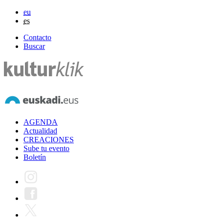
eu
es
Contacto
Buscar
AGENDA
Actualidad
CREACIONES
Sube tu evento
Boletín