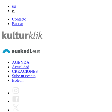
eu
es
Contacto
Buscar
AGENDA
Actualidad
CREACIONES
Sube tu evento
Boletín