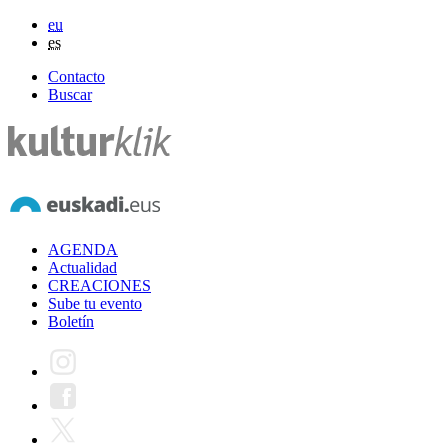
eu
es
Contacto
Buscar
AGENDA
Actualidad
CREACIONES
Sube tu evento
Boletín