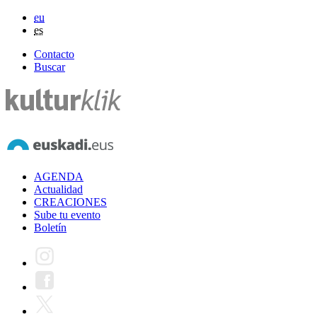
eu
es
Contacto
Buscar
AGENDA
Actualidad
CREACIONES
Sube tu evento
Boletín