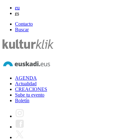
eu
es
Contacto
Buscar
AGENDA
Actualidad
CREACIONES
Sube tu evento
Boletín