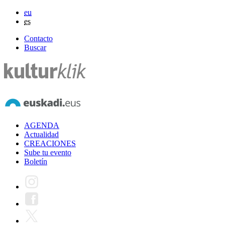
eu
es
Contacto
Buscar
AGENDA
Actualidad
CREACIONES
Sube tu evento
Boletín