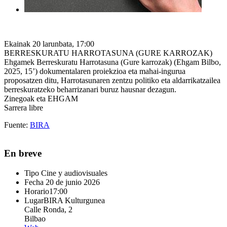
Ekainak 20 larunbata, 17:00
BERRESKURATU HARROTASUNA (GURE KARROZAK)
Ehgamek Berreskuratu Harrotasuna (Gure karrozak) (Ehgam Bilbo,
2025, 15’) dokumentalaren proiekzioa eta mahai-ingurua
proposatzen ditu, Harrotasunaren zentzu politiko eta aldarrikatzailea
berreskuratzeko beharrizanari buruz hausnar dezagun.
Zinegoak eta EHGAM
Sarrera libre
Fuente:
BIRA
En breve
Tipo
Cine y audiovisuales
Fecha
20 de junio 2026
Horario
17:00
Lugar
BIRA Kulturgunea
Calle Ronda, 2
Bilbao