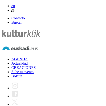
eu
es
Contacto
Buscar
AGENDA
Actualidad
CREACIONES
Sube tu evento
Boletín