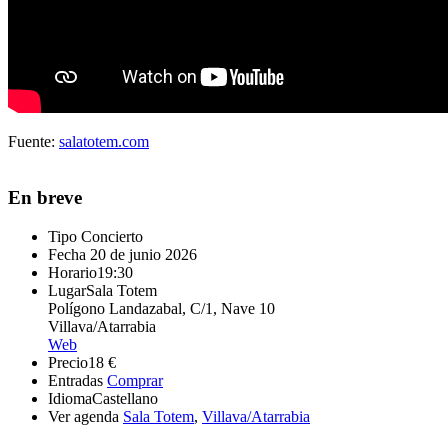
Fuente:
salatotem.com
En breve
Tipo
Concierto
Fecha
20 de junio 2026
Horario
19:30
Lugar
Sala Totem
Polígono Landazabal, C/1, Nave 10
Villava/Atarrabia
Web
Precio
18 €
Entradas
Comprar
Idioma
Castellano
Ver agenda
Sala Totem
,
Villava/Atarrabia