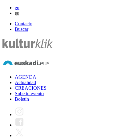
eu
es
Contacto
Buscar
AGENDA
Actualidad
CREACIONES
Sube tu evento
Boletín