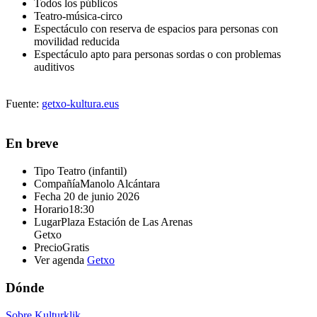
Todos los públicos
Teatro-música-circo
Espectáculo con reserva de espacios para personas con
movilidad reducida
Espectáculo apto para personas sordas o con problemas
auditivos
Fuente:
getxo-kultura.eus
En breve
Tipo
Teatro (infantil)
Compañía
Manolo Alcántara
Fecha
20 de junio 2026
Horario
18:30
Lugar
Plaza Estación de Las Arenas
Getxo
Precio
Gratis
Ver agenda
Getxo
Dónde
Sobre Kulturklik