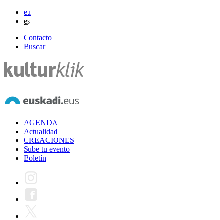
eu
es
Contacto
Buscar
AGENDA
Actualidad
CREACIONES
Sube tu evento
Boletín