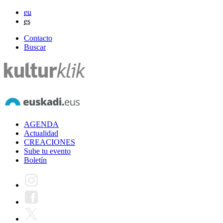
eu
es
Contacto
Buscar
AGENDA
Actualidad
CREACIONES
Sube tu evento
Boletín