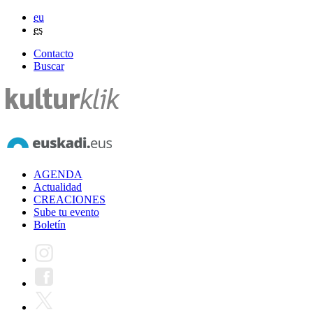
eu
es
Contacto
Buscar
AGENDA
Actualidad
CREACIONES
Sube tu evento
Boletín