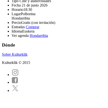
Tipo
Cine y audiovisuales
Fecha
21 de junio 2026
Horario
18:30
Lugar
Polborina
Hondarribia
Precio
Gratis (con invitación)
Entradas
Comprar
Idioma
Euskera
Ver agenda
Hondarribia
Dónde
Sobre Kulturklik
Kulturklik © 2015