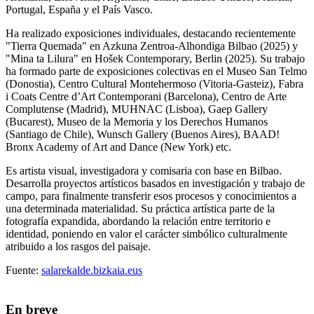
Portugal, España y el País Vasco.
Ha realizado exposiciones individuales, destacando recientemente
"Tierra Quemada" en Azkuna Zentroa-Alhondiga Bilbao (2025) y
"Mina ta Lilura" en Hošek Contemporary, Berlin (2025). Su trabajo
ha formado parte de exposiciones colectivas en el Museo San Telmo
(Donostia), Centro Cultural Montehermoso (Vitoria-Gasteiz), Fabra
i Coats Centre d’Art Contemporani (Barcelona), Centro de Arte
Complutense (Madrid), MUHNAC (Lisboa), Gaep Gallery
(Bucarest), Museo de la Memoria y los Derechos Humanos
(Santiago de Chile), Wunsch Gallery (Buenos Aires), BAAD!
Bronx Academy of Art and Dance (New York) etc.
Es artista visual, investigadora y comisaria con base en Bilbao.
Desarrolla proyectos artísticos basados en investigación y trabajo de
campo, para finalmente transferir esos procesos y conocimientos a
una determinada materialidad. Su práctica artística parte de la
fotografía expandida, abordando la relación entre territorio e
identidad, poniendo en valor el carácter simbólico culturalmente
atribuido a los rasgos del paisaje.
Fuente:
salarekalde.bizkaia.eus
En breve