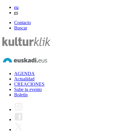
eu
es
Contacto
Buscar
AGENDA
Actualidad
CREACIONES
Sube tu evento
Boletín