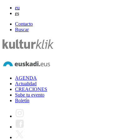
eu
es
Contacto
Buscar
AGENDA
Actualidad
CREACIONES
Sube tu evento
Boletín