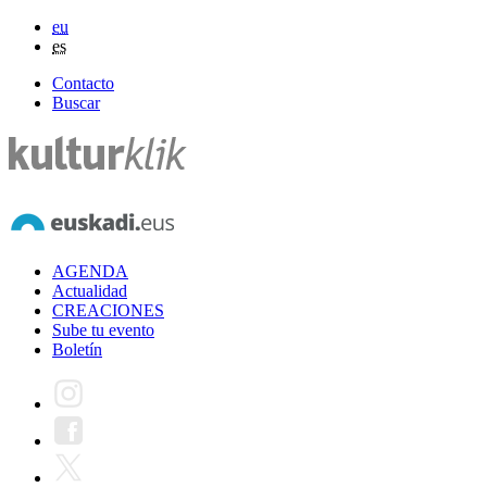
eu
es
Contacto
Buscar
AGENDA
Actualidad
CREACIONES
Sube tu evento
Boletín