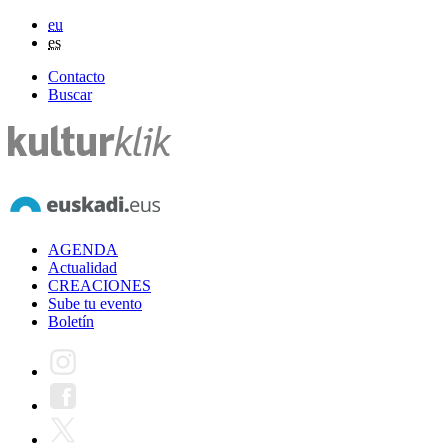
eu
es
Contacto
Buscar
AGENDA
Actualidad
CREACIONES
Sube tu evento
Boletín