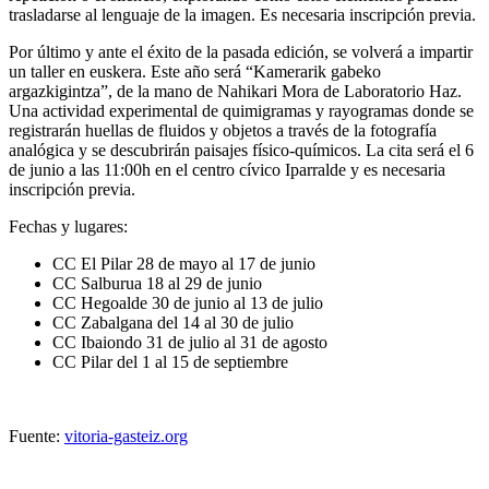
trasladarse al lenguaje de la imagen. Es necesaria inscripción previa.
Por último y ante el éxito de la pasada edición, se volverá a impartir
un
taller en euskera.
Este año será “
Kamerarik gabeko
argazkigintza
”, de la mano de
Nahikari Mora
de Laboratorio Haz.
Una actividad experimental de quimigramas y rayogramas donde se
registrarán huellas de fluidos y objetos a través de la fotografía
analógica y se descubrirán paisajes físico-químicos. La cita será el
6
de junio
a las 11:00h en el centro cívico Iparralde y es necesaria
inscripción previa.
Fechas y lugares:
CC El Pilar 28 de mayo al 17 de junio
CC Salburua 18 al 29 de junio
CC Hegoalde 30 de junio al 13 de julio
CC Zabalgana del 14 al 30 de julio
CC Ibaiondo 31 de julio al 31 de agosto
CC Pilar del 1 al 15 de septiembre
Fuente:
vitoria-gasteiz.org