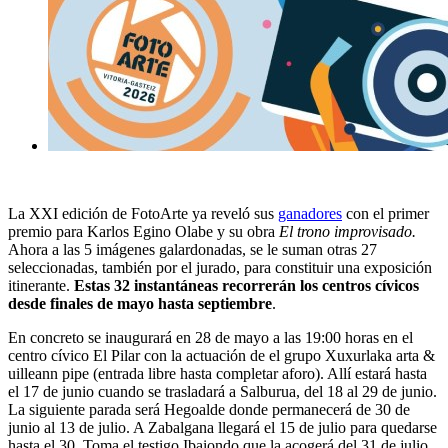
La
XXI edición de FotoArte
ya reveló sus
ganadores
con el primer
premio para
Karlos Egino Olabe
y su obra
El trono improvisado.
Ahora a las 5 imágenes galardonadas, se le suman otras 27
seleccionadas, también por el jurado, para constituir una
exposición
itinerante
.
Estas 32 instantáneas recorrerán los centros cívicos
desde finales de mayo hasta septiembre
.
En concreto se inaugurará en
28 de mayo
a las 19:00 horas en el
centro cívico
El Pilar
con la actuación de el grupo Xuxurlaka arta &
uilleann pipe (entrada libre hasta completar aforo). Allí estará hasta
el 17 de junio cuando se trasladará a
Salburua
, del 18 al 29 de junio.
La siguiente parada será
Hegoalde
donde permanecerá de 30 de
junio al 13 de julio. A Zabalgana llegará el 15 de julio para quedarse
hasta el 30. Toma el testigo
Ibaiondo
que la acogerá del 31 de julio