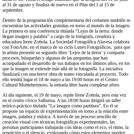
al 31 de agosto y finaliza de nuevo en el
Pilar
del 1 al 15 de
septiembre.
Dentro de la programación complementaria del certamen también se
encuentran las actividades gratuitas en torno al mundo de la imagen.
La primera es una
conferencia
titulada
“Lejos de la tierra: donde
llegan imagen y palabra”
a cargo de la fotógrafa, creadora y
educadora
Irene Zottola.
La Sociedad Fotográfica Alavesa colabora
con FotoArte, en el marco de su ciclo Lunes Fotográficos, para que
la artista presente su segundo libro ‘
Lejos de la tierra’
y comparta
procesos, búsquedas y algunas de las preguntas que han
acompañado el desarrollo de sus trabajos en los últimos años, en los
que la imagen se extiende más allá de la fotografía. La iniciativa
finalizará con una
breve obra de teatro
vinculada al proyecto. Todo
ello tendrá lugar el
18 de mayo
a las 19:00 horas en el Centro
Cultural Montehermoso, la entrada libre hasta completar aforo.
Al día siguiente, el
19 de mayo
, repite
Irene Zottola
, pero esta vez
en el centro cívico Salburua. A las 18:00 horas dirigirá un
taller
teórico-práctico titulado
“La imagen como partitura”
. En él se
propone un espacio de experimentación en torno a la relación entre
imagen, palabra y música. A través de un proceso sencillo de
creación visual con técnicas fotográficas experimentales, las
personas participantes trabajarán con ideas como el eco, el ritmo, la
repetición o el silencio, explorando cómo estos elementos pueden