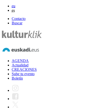
eu
es
Contacto
Buscar
AGENDA
Actualidad
CREACIONES
Sube tu evento
Boletín