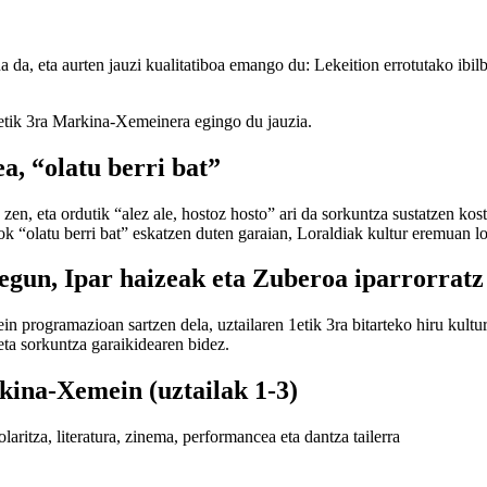
a, eta aurten jauzi kualitatiboa emango du: Lekeition errotutako ibilb
 1etik 3ra Markina-Xemeinera egingo du jauzia.
, “olatu berri bat”
en, eta ordutik “alez ale, hostoz hosto” ari da sorkuntza sustatzen kos
ok “olatu berri bat” eskatzen duten garaian, Loraldiak kultur eremuan lo
egun, Ipar haizeak eta Zuberoa iparrorratz
n programazioan sartzen dela, uztailaren 1etik 3ra bitarteko hiru kul
eta sorkuntza garaikidearen bidez.
kina-Xemein (uztailak 1-3)
laritza, literatura, zinema, performancea eta dantza tailerra