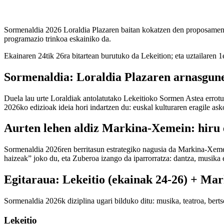
Sormenaldia 2026 Loraldia Plazaren baitan kokatzen den proposamena d
programazio trinkoa eskainiko da.
Ekainaren 24tik 26ra bitartean burutuko da Lekeition; eta uztailaren
Sormenaldia: Loraldia Plazaren arnasgunea
Duela lau urte Loraldiak antolatutako Lekeitioko Sormen Astea errotu z
2026ko edizioak ideia hori indartzen du: euskal kulturaren eragile ask
Aurten lehen aldiz Markina-Xemein: hiru 
Sormenaldia 2026ren berritasun estrategiko nagusia da Markina-Xemei
haizeak” joko du, eta Zuberoa izango da iparrorratza: dantza, musika 
Egitaraua: Lekeitio (ekainak 24-26) + Mar
Sormenaldia 2026k diziplina ugari bilduko ditu: musika, teatroa, bertso
Lekeitio