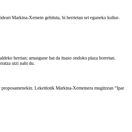
ideari Markina-Xemein gehituta, bi herrietan sei eguneko kultur-
taldeko herrian; arnasgune bat da itsaso ondoko plaza horretan.
rratza utzi nahi du.
tur proposamenekin. Lekeitiotik Markina-Xemeinera mugitzean “Ipar