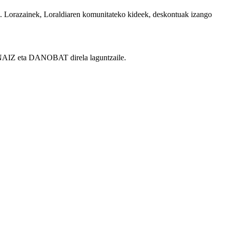
da. Lorazainek, Loraldiaren komunitateko kideek, deskontuak izango
a NAIZ eta DANOBAT direla laguntzaile.