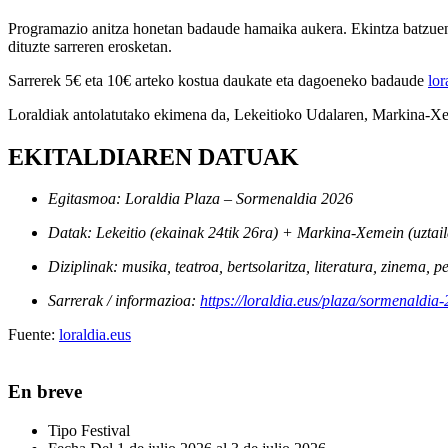
Programazio anitza honetan badaude hamaika aukera. Ekintza batzuen s
dituzte sarreren erosketan.
Sarrerek 5€ eta 10€ arteko kostua daukate eta dagoeneko badaude
lor
Loraldiak antolatutako ekimena da, Lekeitioko Udalaren, Markina-X
EKITALDIAREN DATUAK
Egitasmoa
: Loraldia Plaza –
Sormenaldia 2026
Datak
:
Lekeitio
(ekainak 24tik 26ra) +
Markina-Xemein
(uztail
Diziplinak
: musika, teatroa, bertsolaritza, literatura, zinema, 
Sarrerak / informazioa
:
https://loraldia.eus/plaza/sormenaldia
Fuente:
loraldia.eus
En breve
Tipo
Festival