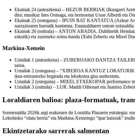
Ekainak 24 (asteazkena) – HEZUR BERRIAK (Ikusgarri Aretoa, 2
dira; musikaz Ines Osinaga, eta bertsoetan Uxue Alberdi eta Oni
Ekainak 25 (osteguna) – IPUIN BAT KANTATUA (Azkue Aretoa, 19
narrazioaren barrutik kantatuta. Emanaldiaren ostean solasaldia 
Ekainak 26 (ostirala) – ANTON ABADIA. Dublinetik Hendaiara (
eskutik) eta zuzeneko soinu-banda (Xabi Zeberio eta Mixel Ducau
Markina-Xemein
Uztailak 1 (asteazkena) – ZUBEROAKO DANTZA TAILERRA (Mixe
saioa.
Uztailak 2 (osteguna) – “XIBEROA KANTUZ LORATURIK. TXO
ikus-entzunezko begirada eta lekukotza gisa aurkeztuta.
Uztailak 2 (osteguna) – MIXEL ETXEKOPAR performance musika
Uztailak 3 (ostirala) – LUR. Maddi Oihenart eta Juantxo Zeberi
Loraldiaren balioa: plaza-formatuak, tran
Sormenaldia 2026k argi erakusten du Loraldia Plazaren estrategia: eusk
Lekeitioko “olatu berria” eta Markina-Xemeingo “ipar haizeak” irudie
Ekintzetarako sarrerak salmentan