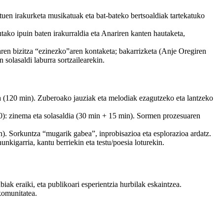
n irakurketa musikatuak eta bat-bateko bertsoaldiak tartekatuko
o ipuin baten irakurraldia eta Anariren kanten hautaketa,
en bizitza “ezinezko”aren kontaketa; bakarrizketa (Anje Oregiren
solasaldi laburra sortzailearekin.
20 min). Zuberoako jauziak eta melodiak ezagutzeko eta lantzeko
ema eta solasaldia (30 min + 15 min). Sormen prozesuaren
orkuntza “mugarik gabea”, inprobisazioa eta esplorazioa ardatz.
kigarria, kantu berriekin eta testu/poesia loturekin.
iak eraiki, eta publikoari esperientzia hurbilak eskaintzea.
komunitatea.