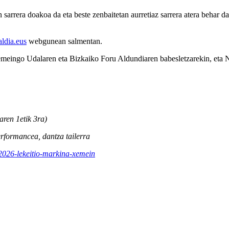
arrera doakoa da eta beste zenbaitetan aurretiaz sarrera atera behar 
aldia.eus
webgunean salmentan.
emeingo Udalaren eta Bizkaiko Foru Aldundiaren babesletzarekin, et
aren 1etik 3ra)
performancea, dantza tailerra
-2026-lekeitio-markina-xemein