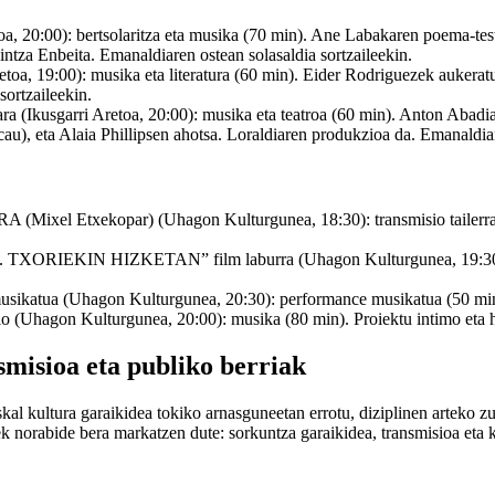
0:00): bertsolaritza eta musika (70 min). Ane Labakaren poema-testue
ntza Enbeita. Emanaldiaren ostean solasaldia sortzaileekin.
:00): musika eta literatura (60 min). Eider Rodriguezek aukeratutak
sortzaileekin.
Ikusgarri Aretoa, 20:00): musika eta teatroa (60 min). Anton Abadiar
), eta Alaia Phillipsen ahotsa. Loraldiaren produkzioa da. Emanaldian 
l Etxekopar) (Uhagon Kulturgunea, 18:30): transmisio tailerra (1
RIEKIN HIZKETAN” film laburra (Uhagon Kulturgunea, 19:30): zin
tua (Uhagon Kulturgunea, 20:30): performance musikatua (50 min). S
o (Uhagon Kulturgunea, 20:00): musika (80 min). Proiektu intimo eta hun
smisioa eta publiko berriak
al kultura garaikidea tokiko arnasguneetan errotu, diziplinen arteko zub
k norabide bera markatzen dute: sorkuntza garaikidea, transmisioa eta 