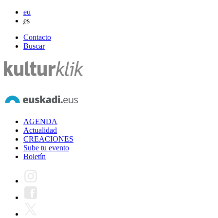
eu
es
Contacto
Buscar
AGENDA
Actualidad
CREACIONES
Sube tu evento
Boletín